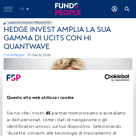
IT
LANCIO NUOVI PRODOTTI
HEDGE INVEST AMPLIA LA SUA
GAMMA DI UCITS CON HI
QUANTWAVE
FundsPeople .
27 marzo 2018
Questo sito web utilizza i cookie
immagine ceduta
Sia noi che i nostri 
45
 partner memorizziamo e accediamo 
ai dati personali, come i dati di navigazione o gli 
identificatori univoci, sul tuo dispositivo. Selezionando 
“Accetta” consenti alle tecnologie di tracciamento di 
Tempo di lettura:
1 min.