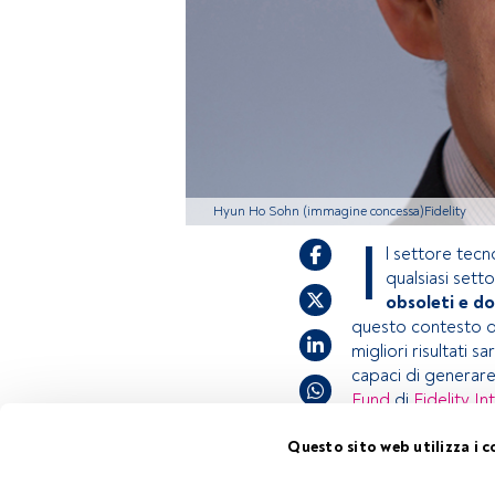
Hyun Ho Sohn (immagine concessa)Fidelity
I
l settore tecn
qualsiasi sett
obsoleti e do
questo contesto di
migliori risultati 
capaci di generare 
Fund
di
Fidelity In
Questo sito web utilizza i c
Questo è un artic