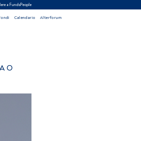
ere a FundsPeople
Fondi
Calendario
Alterforum
TA O