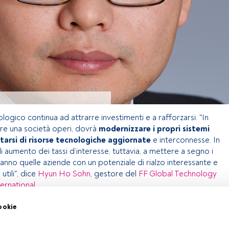
ologico continua ad attrarre investimenti e a rafforzarsi. "In
ore una società operi, dovrà
modernizzare i propri sistemi
tarsi di risorse tecnologiche aggiornate
e interconnesse. In
 aumento dei tassi d’interesse, tuttavia, a mettere a segno i
saranno quelle aziende con un potenziale di rialzo interessante e
utili", dice
Hyun Ho Sohn
, gestore del
FF Global Technology
ternational
.
ookie
olo riservato agli utenti FundsPeople. Se sei già registrato,