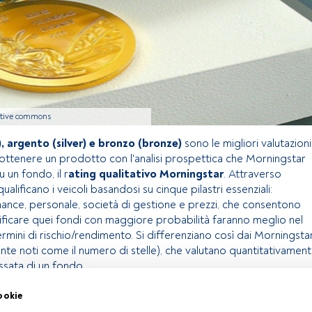
eative commons
), argento (silver) e bronzo (bronze)
sono le migliori valutazioni
ottenere un prodotto con l'analisi prospettica che Morningstar
u un fondo, il r
ating qualitativo Morningstar
. Attraverso
ualificano i veicoli basandosi su cinque pilastri essenziali:
nce, personale, società di gestione e prezzi, che consentono
entificare quei fondi con maggiore probabilità faranno meglio nel
rmini di rischio/rendimento. Si differenziano così dai Morningsta
e noti come il numero di stelle), che valutano quantitativamen
ssata di un fondo.
ookie