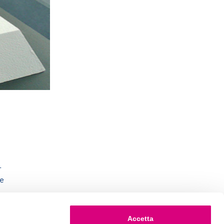
r
te
Accetta