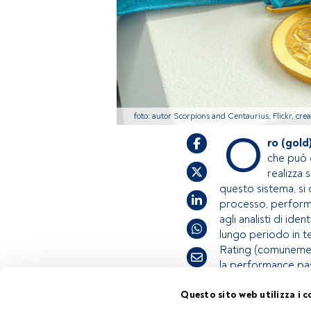
foto: autor Scorpions and Centaurius, Flickr, cr
O
ro (gold
che può 
realizza s
questo sistema, si q
processo, performa
agli analisti di id
lungo periodo in te
Rating (comunement
la performance pa
Questo sito web utilizza i c
Tempo di lettura:
1 min.