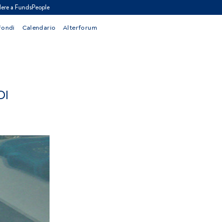
ere a FundsPeople
Fondi
Calendario
Alterforum
DI