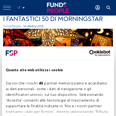
IT
I FANTASTICI 50 DI MORNINGSTAR
FundsPeople .
14 ottobre 2016
Questo sito web utilizza i cookie
sudoaptgetupdate, Flickr, Creative Commons
Sia noi che i nostri 
45
 partner memorizziamo e accediamo 
ai dati personali, come i dati di navigazione o gli 
Tempo di lettura:
3 min.
identificatori univoci, sul tuo dispositivo. Selezionando 
“Accetta” consenti alle tecnologie di tracciamento di 
O
gni anno Morningstar elegge i suoi “fantastici
supportare le finalità indicate in “Noi e i nostri partner 
50”
, fondi che superano il vaglio quantitativo a
trattiamo i dati per fornire”, mentre selezionando “Rifiuta 