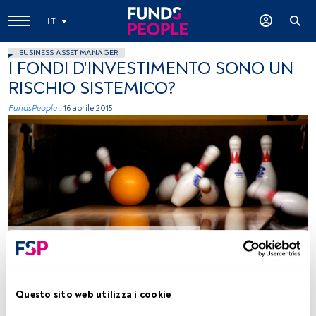
IT
BUSINESS ASSET MANAGER
I FONDI D'INVESTIMENTO SONO UN
RISCHIO SISTEMICO?
FundsPeople .
16 aprile 2015
foto: autor djking, flickr, creative commons
Tempo di lettura:
3 min.
Questo sito web utilizza i cookie