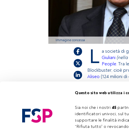
Immagine concessa
L
a società di 
Giuliani
(nella
People
.
Tra le
Blockbuster, cioè pro
Aliseo
(124 milioni di 
Questo sito web utilizza i c
Questo è un articol
tramite il pulsante 
Sia noi che i nostri 
45
 partn
scoprire tutti i co
identificatori univoci, sul 
supportare le finalità indic
Tempo di lettura:
5 s.
“Rifiuta tutto” o revocando i