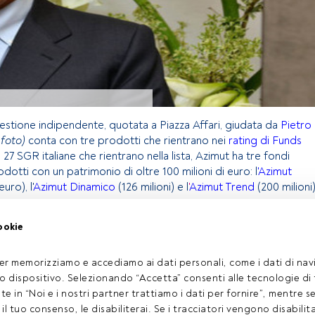
gestione indipendente, quotata a Piazza Affari, giudata da
Pietro
 foto)
conta con tre prodotti che rientrano nei
rating di Funds
 27 SGR italiane che rientrano nella lista, Azimut ha tre fondi
dotti con un patrimonio di oltre 100 milioni di euro: l
'
Azimut
euro), l'
Azimut Dinamico
(126 milioni) e l
'
Azimut Trend
(200 milioni
ookie
o riservato agli utenti FundsPeople. Se sei già registrato, accedi
Login. Se non hai ancora un account, ti invitiamo a registrarti per
er memorizziamo e accediamo ai dati personali, come i dati di navi
ntenuti che FundsPeople ha da offrire.
tuo dispositivo. Selezionando “Accetta” consenti alle tecnologie di
Accedere a FundsPeople
ate in “Noi e i nostri partner trattiamo i dati per fornire”, mentre 
l tuo consenso, le disabiliterai. Se i tracciatori vengono disabilita