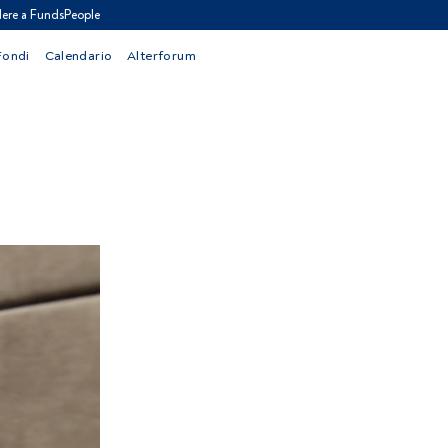
ere a FundsPeople
Fondi
Calendario
Alterforum