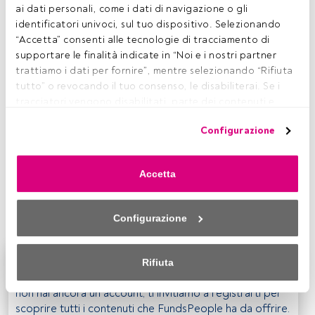
ai dati personali, come i dati di navigazione o gli 
I
identificatori univoci, sul tuo dispositivo. Selezionando 
l rating A
Funds People
, Preferiti dagli Analisti, è il
“Accetta” consenti alle tecnologie di tracciamento di 
risultato del sondaggio condotto tra i fund selector di
supportare le finalità indicate in “Noi e i nostri partner 
Italia, Spagna e Portogallo. Ogni anno chiediamo ai
trattiamo i dati per fornire”, mentre selezionando “Rifiuta 
professionisti di questi tre Paesi di indicarci quali siano i
tutto” o revocando il tuo consenso, le disabiliterai. Se i 
prodotti sul mercato che preferiscono. Ad ogni
tracciatori vengono disabilitati, parte dei contenuti e 
analista/fund selector è richiesto un elenco con un
degli annunci che vedi potrebbero non essere più 
massimo di dieci fondi. Nel 2017 sono stati votati 437 fondi
Configurazione
pertinenti per te. Puoi accedere nuovamente a questo 
diversi, una cifra che nel 2018 è salita a più di 450 prodotti.
menu per modificare le tue opzioni o revocare il consenso 
Nel 2019, è arrivata a 619. Per ottenere il rating A, è
in qualsiasi momento cliccando sul link “Preferenze sulla 
necessario che ogni prodotto riceva un minimo di cinque
Accetta
privacy” che appare nella parte inferiore della pagina web 
voti. Quest'anno abbiamo 31 fondi che hanno ottenuto il
(o sull'icona mobile che si trova nella parte inferiore sinistra 
rating A, rispetto ai 26 e 23 che avevamo nel 2018 e nel
della pagina web). Le tue opzioni avranno effetto 
2017.
Configurazione
nell'ambito del nostro consenso. Per saperne di più, 
consulta la nostra politica sulla privacy.
Questo è un articolo riservato agli utenti FundsPeople.
Rifiuta
Sia noi che i nostri partner trattiamo i dati per fornire:
Se sei già registrato, accedi tramite il pulsante Login. Se
non hai ancora un account, ti invitiamo a registrarti per
Utilizzo di dati di localizzazione geografica precisi. Analisi 
scoprire tutti i contenuti che FundsPeople ha da offrire.