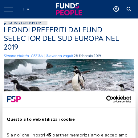
IT
RATING FUNDSPEOPLE
I FONDI PREFERITI DAI FUND
SELECTOR DEL SUD EUROPA NEL
2019
Simone Vidotto, CESGA
|
Giovanna Vagali
28 febbraio 2019
UnSplash
Questo sito web utilizza i cookie
Sia noi che i nostri 
45
 partner memorizziamo e accediamo 
Tempo di lettura:
4 min.