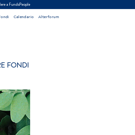
ere a FundsPeople
Fondi
Calendario
Alterforum
RE FONDI