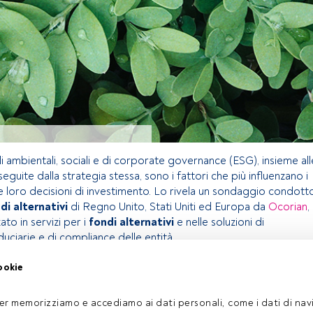
i ambientali, sociali e di corporate governance (ESG), insieme all
seguite dalla strategia stessa, sono i fattori che più influenzano i
le loro decisioni di investimento. Lo rivela un sondaggio condott
di alternativi
di Regno Unito, Stati Uniti ed Europa da
Ocorian
,
ato in servizi per i
fondi alternativi
e nelle soluzioni di
duciarie e di compliance delle entità.
ookie
olo riservato agli utenti FundsPeople. Se sei già registrato,
pulsante Login. Se non hai ancora un account, ti invitiamo a
er memorizziamo e accediamo ai dati personali, come i dati di navi