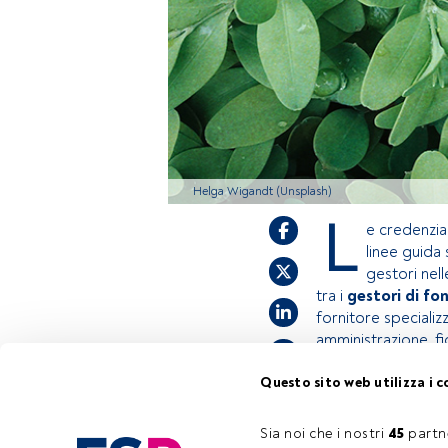
Helga Wigandt (Unsplash)
L
e credenzial
linee guida 
gestori nel
tra i
gestori di fon
fornitore specializz
amministrazione, fi
Questo sito web utilizza i c
Questo è un artic
accedi tramite il 
Sia noi che i nostri 
45
 partn