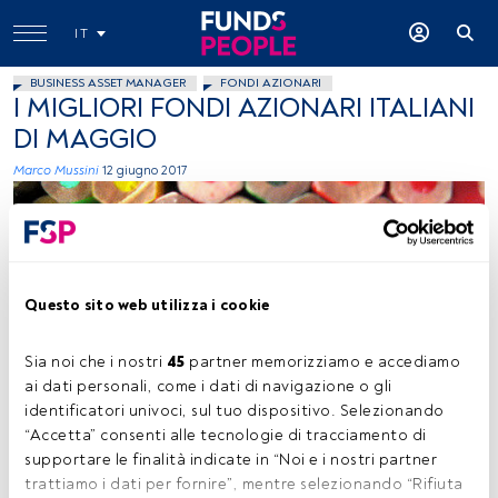
IT
BUSINESS ASSET MANAGER
FONDI AZIONARI
I MIGLIORI FONDI AZIONARI ITALIANI
DI MAGGIO
Marco Mussini
12 giugno 2017
Questo sito web utilizza i cookie
Sia noi che i nostri 
45
 partner memorizziamo e accediamo 
Caro Wallis, Flickr, Creative Commons
ai dati personali, come i dati di navigazione o gli 
identificatori univoci, sul tuo dispositivo. Selezionando 
“Accetta” consenti alle tecnologie di tracciamento di 
supportare le finalità indicate in “Noi e i nostri partner 
Tempo di lettura:
2 min.
trattiamo i dati per fornire”, mentre selezionando “Rifiuta 