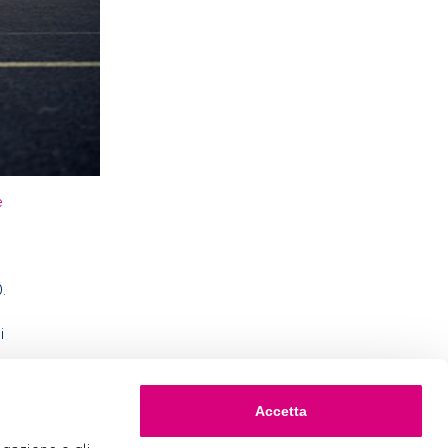
e
.
i
Accetta