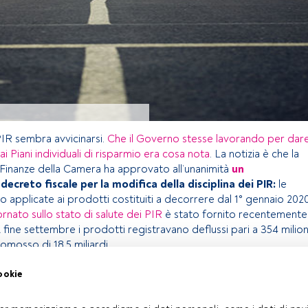
 PIR sembra avvicinarsi.
Che il Governo stesse lavorando per dar
ai Piani individuali di risparmio era cosa nota
. La notizia è che la
inanze della Camera ha approvato all’unanimità
un
 decreto fiscale per la modifica della disciplina dei PIR:
le
o applicate ai prodotti costituiti a decorrere dal 1° gennaio 2020
rnato sullo stato di salute dei PIR
è stato fornito recentemente
A fine settembre i prodotti registravano deflussi pari a 354 milion
omosso di 18,5 miliardi.
ookie
olo riservato agli utenti FundsPeople. Se sei già registrato,