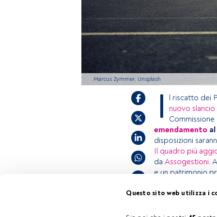
Marcus Zymmer, Unsplash
I
l riscatto dei
nuovo slancio 
Commissione F
emendamento
al
disposizioni sarann
Il quadro più aggio
da
Assogestioni
. 
e un patrimonio pr
Questo sito web utilizza i c
Questo è un artic
Tempo di lettura:
3 min.