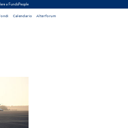
ere a FundsPeople
Fondi
Calendario
Alterforum