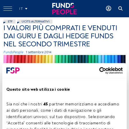
IT
ETF
UCITS ALTERNATIVI
I VALORI PIÙ COMPRATI E VENDUTI
DAI GURU E DAGLI HEDGE FUNDS
NEL SECONDO TRIMESTRE
FundsPeople .
1 settembre 2014
Questo sito web utilizza i cookie
foto: autor Summer Skyes 11, Flickr, creative commons
Sia noi che i nostri 
45
 partner memorizziamo e accediamo 
ai dati personali, come i dati di navigazione o gli 
identificatori univoci, sul tuo dispositivo. Selezionando 
“Accetta” consenti alle tecnologie di tracciamento di 
Tempo di lettura:
2 min.