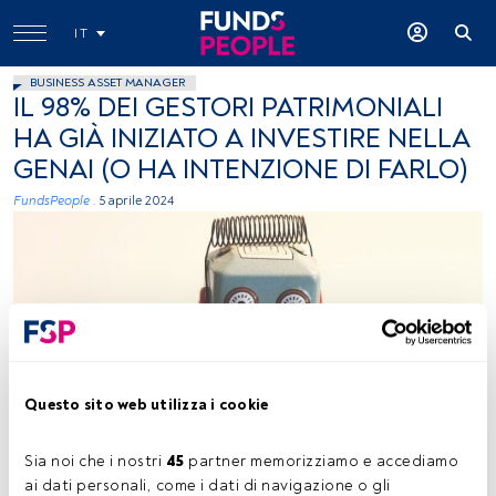
IT
BUSINESS ASSET MANAGER
IL 98% DEI GESTORI PATRIMONIALI
HA GIÀ INIZIATO A INVESTIRE NELLA
GENAI (O HA INTENZIONE DI FARLO)
FundsPeople .
5 aprile 2024
Foto Rock'n Roll Monkey (Unsplash)
Questo sito web utilizza i cookie
Sia noi che i nostri 
45
 partner memorizziamo e accediamo 
ai dati personali, come i dati di navigazione o gli 
Tempo di lettura:
2 min.