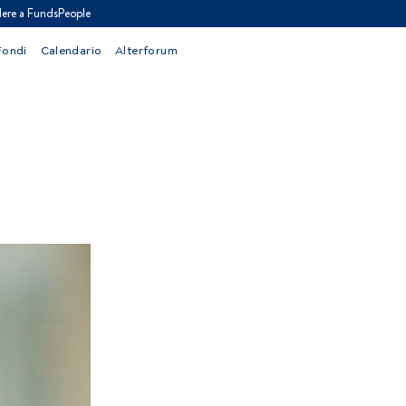
ere a FundsPeople
Fondi
Calendario
Alterforum