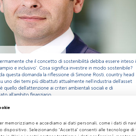
ermamente che il concetto di sostenibilità debba essere inteso 
ampio e inclusivo”. Cosa significa investire in modo sostenibile?
da questa domanda la riflessione di Simone Rosti, country head
su uno dei temi più dibattuti attualmente nell’industria dell’asset
uello dell’attenzione ai criteri ambientali sociali e di
ato all’ambito finanziario.
ookie
olo riservato agli utenti FundsPeople. Se sei già registrato,
 pulsante Login. Se non hai ancora un account, ti invitiamo a
er memorizziamo e accediamo ai dati personali, come i dati di navi
coprire tutti i contenuti che FundsPeople ha da offrire.
tuo dispositivo. Selezionando “Accetta” consenti alle tecnologie di