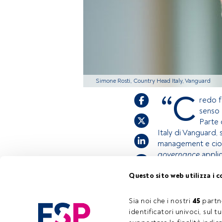
Simone Rosti, Country Head Italy, Vanguard
“C
redo f
senso 
Parte 
Italy di Vanguard, 
management e cioè q
governance
applic
Questo sito web utilizza i c
Questo è un artic
accedi tramite il
Sia noi che i nostri 
45
 partn
registrarti per s
identificatori univoci, sul 
Tempo di lettura:
2 min.