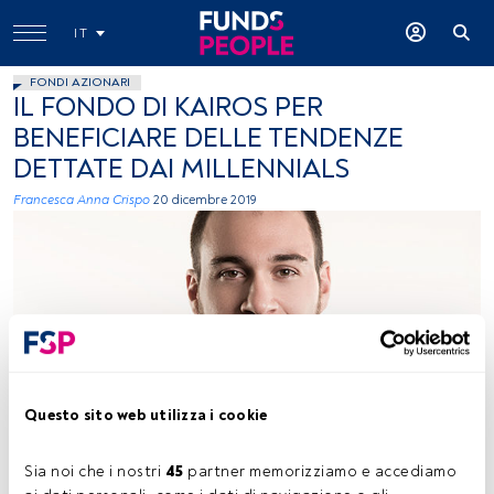
IT
FONDI AZIONARI
IL FONDO DI KAIROS PER
BENEFICIARE DELLE TENDENZE
DETTATE DAI MILLENNIALS
Francesca Anna Crispo
20 dicembre 2019
Riccardo Baldissera, Portfolio Manager, Kairos
Questo sito web utilizza i cookie
Sia noi che i nostri 
45
 partner memorizziamo e accediamo 
Tempo di lettura:
2 min.