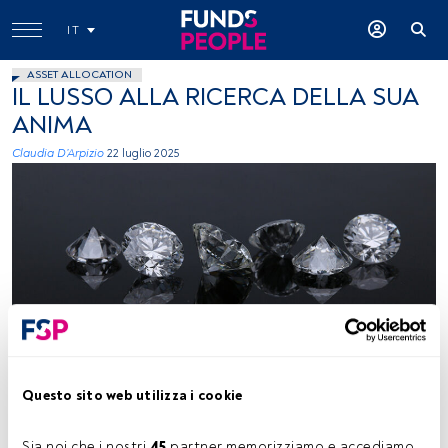
IT
ASSET ALLOCATION
IL LUSSO ALLA RICERCA DELLA SUA
ANIMA
Claudia D’Arpizio
22 luglio 2025
Edgar Soto (Unsplash)
Questo sito web utilizza i cookie
Tempo di lettura:
3 min.
Sia noi che i nostri 
45
 partner memorizziamo e accediamo 