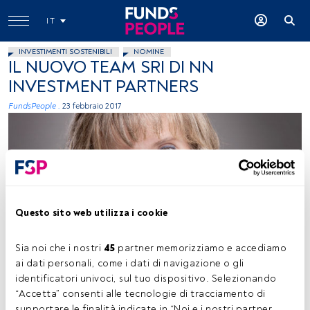
IT
INVESTIMENTI SOSTENIBILI
NOMINE
IL NUOVO TEAM SRI DI NN
INVESTMENT PARTNERS
FundsPeople .
23 febbraio 2017
Questo sito web utilizza i cookie
Immagine ceduta
Sia noi che i nostri 
45
 partner memorizziamo e accediamo 
ai dati personali, come i dati di navigazione o gli 
identificatori univoci, sul tuo dispositivo. Selezionando 
Tempo di lettura:
2 min.
“Accetta” consenti alle tecnologie di tracciamento di 
supportare le finalità indicate in “Noi e i nostri partner 