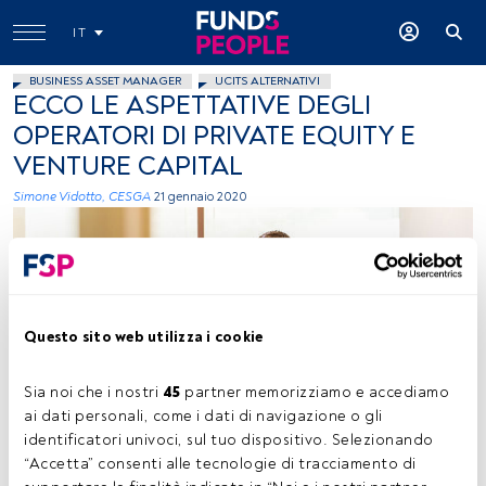
IT
BUSINESS ASSET MANAGER
UCITS ALTERNATIVI
ECCO LE ASPETTATIVE DEGLI
OPERATORI DI PRIVATE EQUITY E
VENTURE CAPITAL
Simone Vidotto, CESGA
21 gennaio 2020
Questo sito web utilizza i cookie
LinkedIn Sales Navigator, Unsplash
Sia noi che i nostri 
45
 partner memorizziamo e accediamo 
ai dati personali, come i dati di navigazione o gli 
identificatori univoci, sul tuo dispositivo. Selezionando 
“Accetta” consenti alle tecnologie di tracciamento di 
Tempo di lettura:
2 min.