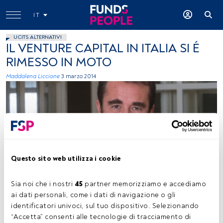
IT
UCITS ALTERNATIVI
IL VENTURE CAPITAL IN ITALIA SI É
RIMESSO IN MOTO
Maddalena Liccione
3 marzo 2014
Questo sito web utilizza i cookie
Andrea Di Camillo, Managing Partner, P101 SGR
Sia noi che i nostri 
45
 partner memorizziamo e accediamo 
ai dati personali, come i dati di navigazione o gli 
identificatori univoci, sul tuo dispositivo. Selezionando 
Tempo di lettura:
2 min.
“Accetta” consenti alle tecnologie di tracciamento di 