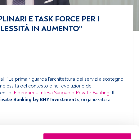
PLINARI E TASK FORCE PER I
LESSITÀ IN AUMENTO"
pali: “La prima riguarda l’architettura dei servizi a sostegno
omplessità del contesto e nell’evoluzione del
ent di
Fideuram – Intesa Sanpaolo Private Banking
. Il
rivate Banking by BNY Investments
, organizzato a
 accedi tramite il pulsante Login. Se non hai ancora un
le ha da offrire.