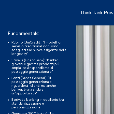
Think Tank Pri
Fundamentals:
Rubino (UniCredit): "I modelli di
servizio tradizionali non sono
adeguati alle nuove esigenze della
longevity"
Stivella (FinecoBank): "Banker
giovani e gamma prodotti più
ampia, così rispondiamo al
passaggio generazionale"
Lenti (Banca Generali): "Il
passaggio generazionale
riguarderà i clienti ma anche i
banker, è una sfida e
un'opportunità"
Il private banking in equilibrio tra
standardizzazione e
personalizzazione
Guerriero (BCC Iccrea): "Un