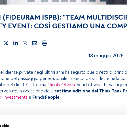
I (FIDEURAM ISPB): "TEAM MULTIDISCI
TY EVENT: COSÌ GESTIAMO UNA COMP
18 maggio 2026
.
l cliente private negli ultimi anni ha seguito due direttrici princi
azione del passaggio generazionale, la seconda si riflette nella c
o del cliente”, afferma
Nicola Olivieri
, head of wealth managem
ervenuto in occasione della
settima edizione del Think Tank P
 Investments
e
FundsPeople
.
articolo riservato agli utenti FundsPeople. Se sei già registrato,
nvitiamo a registrarti per scoprire tutti i contenuti che FundsPeop
ookie