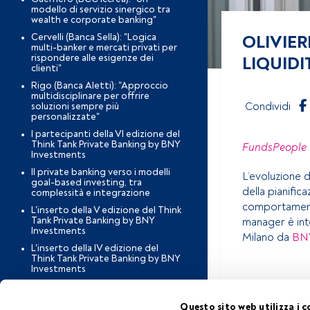
modello di servizio sinergico tra
wealth e corporate banking"
Cervelli (Banca Sella): "Logica
OLIVIER
multi-banker e mercati privati per
rispondere alle esigenze dei
LIQUIDI
clienti"
Rigo (Banca Aletti): "Approccio
multidisciplinare per offrire
Condividi
soluzioni sempre più
personalizzate"
I partecipanti della VI edizione del
Think Tank Private Banking by BNY
FundsPeople 
Investments
Il private banking verso i modelli
L’evoluzione de
goal-based investing, tra
della pianific
complessità e integrazione
comportament
L'inserto della V edizione del Think
Tank Private Banking by BNY
manager è int
Investments
Milano da
BNY
L'inserto della IV edizione del
Think Tank Private Banking by BNY
Investments
Questo è un 
Tenderini (Banca Finint): "Il private
banking comincia dalle persone,
account, ti i
non dalla tecnologia"
Questo sito web utilizza i c