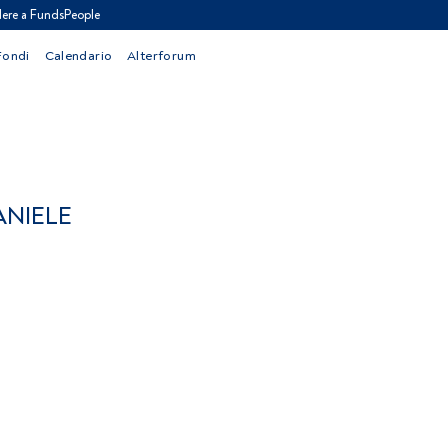
ere a FundsPeople
Fondi
Calendario
Alterforum
ANIELE