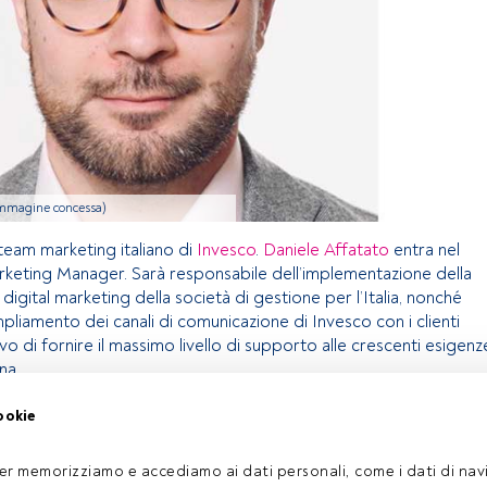
immagine concessa)
l team marketing italiano di
Invesco
.
Daniele
Affatato
entra nel
rketing Manager. Sarà responsabile dell’implementazione della
 digital marketing della società di gestione per l’Italia, nonché
pliamento dei canali di comunicazione di Invesco con i clienti
ttivo di fornire il massimo livello di supporto alle crescenti esigenz
na.
ookie
olo riservato agli utenti FundsPeople. Se sei già registrato,
pulsante Login. Se non hai ancora un account, ti invitiamo a
er memorizziamo e accediamo ai dati personali, come i dati di navi