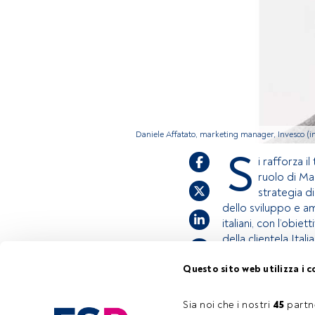
Daniele Affatato, marketing manager, Invesco (
S
i rafforza i
ruolo di Ma
strategia di
dello sviluppo e am
italiani, con l’obie
della clientela Italia
Questo sito web utilizza i c
Questo è un artic
accedi tramite il 
Sia noi che i nostri 
45
 partn