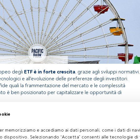
ropeo degli
ETF è in forte crescita
, grazie agli sviluppi normativi,
ecnologici e all'evoluzione delle preferenze degli investitori.
ide quali la frammentazione del mercato e le complessità
ato è ben posizionato per capitalizzare le opportunità di
ookie
olo riservato agli utenti FundsPeople. Se sei già registrato,
 pulsante Login. Se non hai ancora un account, ti invitiamo a
er memorizziamo e accediamo ai dati personali, come i dati di navi
coprire tutti i contenuti che FundsPeople ha da offrire.
tuo dispositivo. Selezionando “Accetta” consenti alle tecnologie di