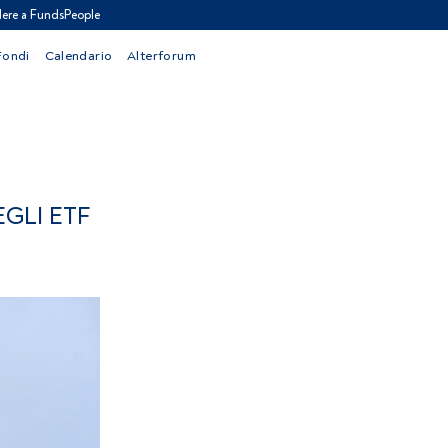
ere a FundsPeople
Fondi
Calendario
Alterforum
GLI ETF