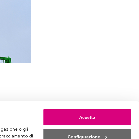
Accetta
gazione o gli 
 tracciamento di 
Configurazione