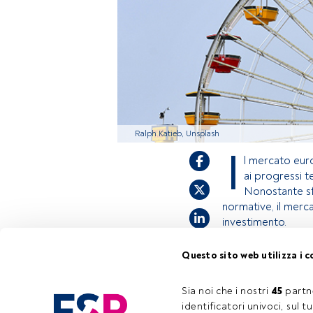
Ralph Katieb, Unsplash
I
l mercato eu
ai progressi t
Nonostante sf
normative, il merc
investimento.
Questo sito web utilizza i c
Questo è un artic
accedi tramite il
Sia noi che i nostri 
45
 partn
registrarti per s
identificatori univoci, sul 