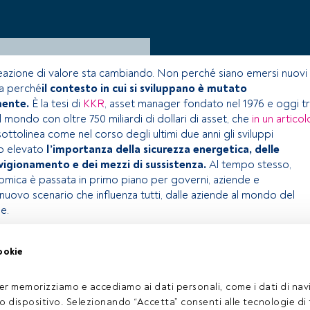
reazione di valore sta cambiando. Non perché siano emersi nuovi
a perché
il contesto in cui si sviluppano è mutato
mente.
È la tesi di
KKR
, asset manager fondato nel 1976 e oggi t
al mondo con oltre 750 miliardi di dollari di asset, che
in un articol
sottolinea come nel corso degli ultimi due anni gli sviluppi
no elevato
l’importanza della sicurezza energetica, delle
igionamento e dei mezzi di sussistenza.
Al tempo stesso,
onomica è passata in primo piano per governi, aziende e
 nuovo scenario che influenza tutti, dalle aziende al mondo del
e.
ookie
olo riservato agli utenti FundsPeople. Se sei già registrato,
 pulsante Login. Se non hai ancora un account, ti invitiamo a
er memorizziamo e accediamo ai dati personali, come i dati di navi
coprire tutti i contenuti che FundsPeople ha da offrire.
tuo dispositivo. Selezionando “Accetta” consenti alle tecnologie di
Accedere a FundsPeople