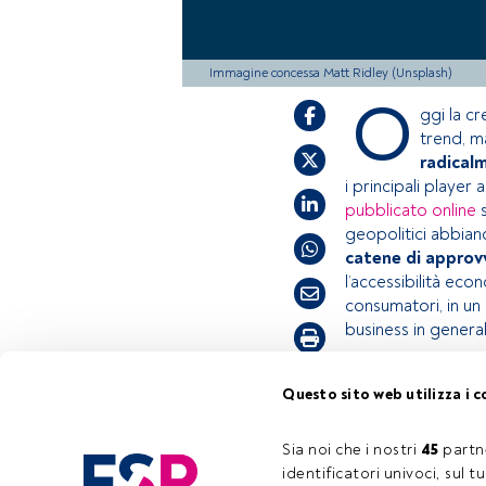
Immagine concessa Matt Ridley (Unsplash)
O
ggi la c
trend, m
radical
i principali player 
pubblicato online
geopolitici abbia
catene di approvv
l’accessibilità ec
consumatori, in un
business in general
Tempo di lettura:
3 min.
Questo sito web utilizza i c
Questo è un artic
accedi tramite il
Sia noi che i nostri 
45
 partn
registrarti per s
identificatori univoci, sul 