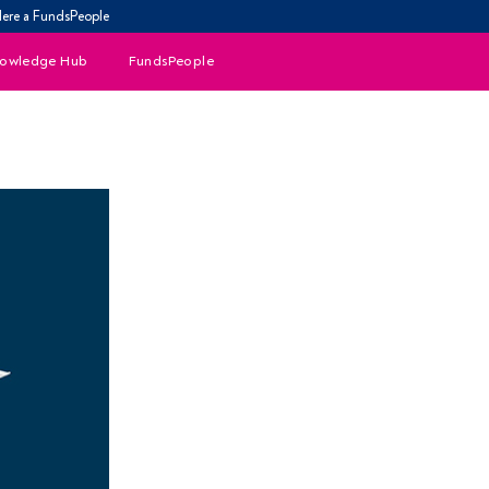
ere a FundsPeople
owledge Hub
FundsPeople