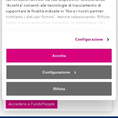
E
urizon Capital
è stata la prima società di gestione
“Accetta” consenti alle tecnologie di tracciamento di 
del risparmio a creare i
fondi etici
in Italia, già nel
supportare le finalità indicate in “Noi e i nostri partner 
lontano 1996, quando ancora nessuno parlava di
trattiamo i dati per fornire”, mentre selezionando “Rifiuta 
investimenti sostenibili. Eppure le tematiche legate
tutto” o revocando il tuo consenso, le disabiliterai. Se i 
all’ambiente, alla società e alla governance hanno sempre
tracciatori vengono disabilitati, parte dei contenuti e 
fatto parte di ogni iniziativa dell’asset manager italiano,
degli annunci che vedi potrebbero non essere più 
sino ad arrivare a scegliere di integrare nel 2017
Configurazione
pertinenti per te. Puoi accedere nuovamente a questo 
l’approccio ESG in tutti i processi di investimento.
menu per modificare le tue opzioni o revocare il consenso 
Corrado Gaudenzi
, responsabile Long Term Sustainable
in qualsiasi momento cliccando sul link “Preferenze sulla 
Strategies di Eurizon Capital ne spiega i punti
Accetta
privacy” che appare nella parte inferiore della pagina web 
fondamentali.
(o sull'icona mobile che si trova nella parte inferiore sinistra 
della pagina web). Le tue opzioni avranno effetto 
Configurazione
nell'ambito del nostro consenso. Per saperne di più, 
Questo è un articolo riservato agli utenti FundsPeople.
consulta la nostra politica sulla privacy.
Se sei già registrato, accedi tramite il pulsante Login. Se
Rifiuta
non hai ancora un account, ti invitiamo a registrarti per
Sia noi che i nostri partner trattiamo i dati per fornire:
scoprire tutti i contenuti che FundsPeople ha da offrire.
Accedere a FundsPeople
Utilizzo di dati di localizzazione geografica precisi. Analisi 
attiva delle caratteristiche del dispositivo per la sua 
identificazione. Memorizzazione delle informazioni su un 