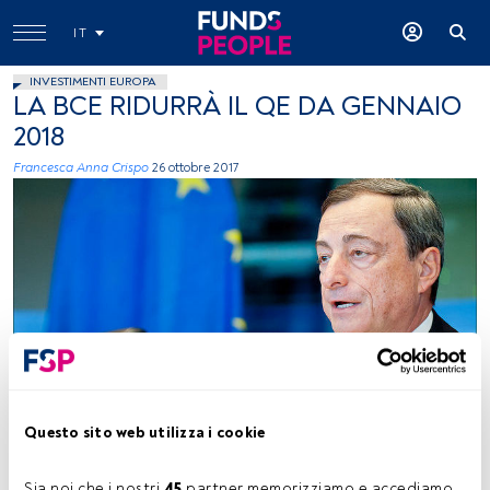
IT
INVESTIMENTI EUROPA
LA BCE RIDURRÀ IL QE DA GENNAIO
2018
Francesca Anna Crispo
26 ottobre 2017
European Parliament, Flickr, Creative Commons
Questo sito web utilizza i cookie
Tempo di lettura:
5 min.
Sia noi che i nostri 
45
 partner memorizziamo e accediamo 