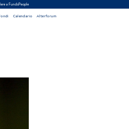
ere a FundsPeople
Fondi
Calendario
Alterforum