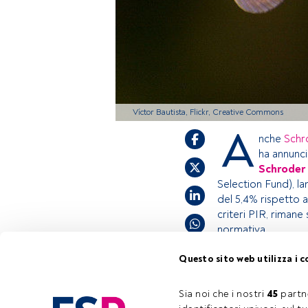
Víctor Bautista, Flickr, Creative Commons
A
nche
Schr
ha annunci
Schroder 
Selection Fund), l
del 5,4% rispetto a
criteri PIR, rimane 
normativa.
Questo sito web utilizza i c
Questo è un artic
accedi tramite il 
Sia noi che i nostri 
45
 partn
Tempo di lettura:
1 min.