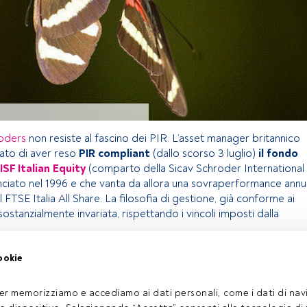
oders
non resiste al fascino dei PIR. L’asset manager britannico
ato di aver reso
PIR compliant
(dallo scorso 3 luglio)
il fondo
ISF Italian Equity
(comparto della Sicav Schroder International
anciato nel 1996 e che vanta da allora una sovraperformance annu
l FTSE Italia All Share. La filosofia di gestione, già conforme ai
sostanzialmente invariata, rispettando i vincoli imposti dalla
ookie
olo riservato agli utenti FundsPeople. Se sei già registrato,
pulsante Login. Se non hai ancora un account, ti invitiamo a
er memorizziamo e accediamo ai dati personali, come i dati di navi