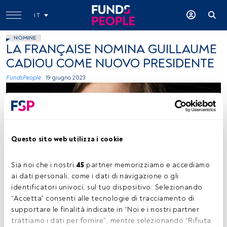
IT
NOMINE
LA FRANÇAISE NOMINA GUILLAUME
CADIOU COME NUOVO PRESIDENTE
FundsPeople .
19 giugno 2023
Questo sito web utilizza i cookie
Sia noi che i nostri 
45
 partner memorizziamo e accediamo 
Guillaume Cadiou, immagine concessa (La Française)
ai dati personali, come i dati di navigazione o gli 
identificatori univoci, sul tuo dispositivo. Selezionando 
“Accetta” consenti alle tecnologie di tracciamento di 
supportare le finalità indicate in “Noi e i nostri partner 
Tempo di lettura:
21 s.
trattiamo i dati per fornire”, mentre selezionando “Rifiuta 