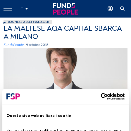
IT
BUSINESS ASSET MANAGER
LA MALTESE AQA CAPITAL SBARCA
A MILANO
FundsPeople .
9 ottobre 2018
immagine concessa
Questo sito web utilizza i cookie
Tempo di lettura:
1 min.
Sia noi che i nostri 
45
 partner memorizziamo e accediamo 