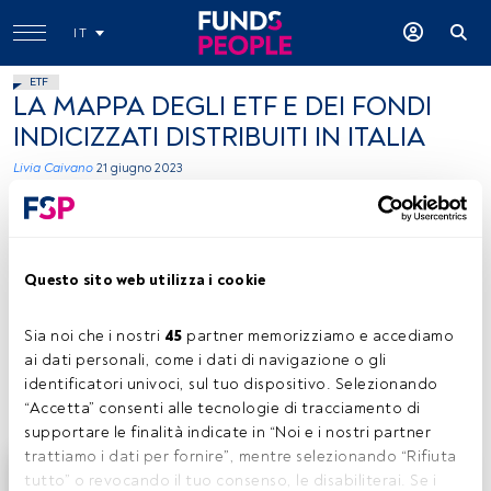
IT
ETF
LA MAPPA DEGLI ETF E DEI FONDI
INDICIZZATI DISTRIBUITI IN ITALIA
Livia Caivano
21 giugno 2023
Tempo di lettura:
3 min.
Questo sito web utilizza i cookie
S
ono 43 gli asset manager che commercializzano
ETF in Italia, 28 quelli che distribuiscono invece
Sia noi che i nostri 
45
 partner memorizziamo e accediamo 
fondi indicizzati. Secondo i dati
Morningstar
ai dati personali, come i dati di navigazione o gli 
rielaborati da FundsPeople parliamo di un totale di 1084
identificatori univoci, sul tuo dispositivo. Selezionando 
prodotti nel primo caso e solamente di 264 nel secondo.
“Accetta” consenti alle tecnologie di tracciamento di 
supportare le finalità indicate in “Noi e i nostri partner 
trattiamo i dati per fornire”, mentre selezionando “Rifiuta 
Questo è un articolo riservato agli utenti FundsPeople.
tutto” o revocando il tuo consenso, le disabiliterai. Se i 