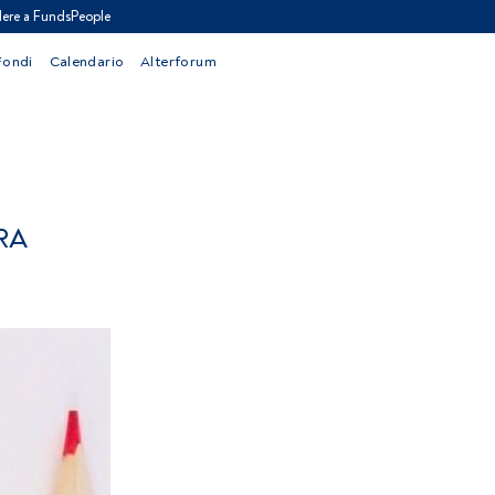
ere a FundsPeople
Fondi
Calendario
Alterforum
RA