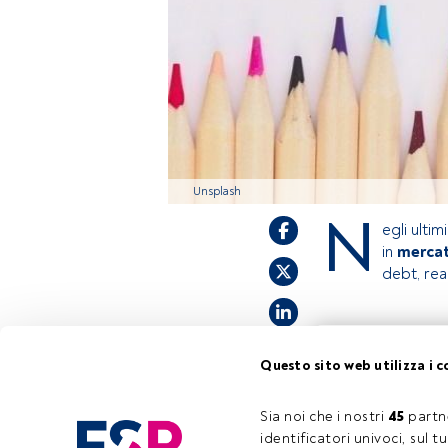
Unsplash
N
egli ulti
in
mercat
debt, rea
Questo è un artic
Questo sito web utilizza i c
accedi tramite il 
registrarti per sc
Sia noi che i nostri 
45
 partn
identificatori univoci, sul 