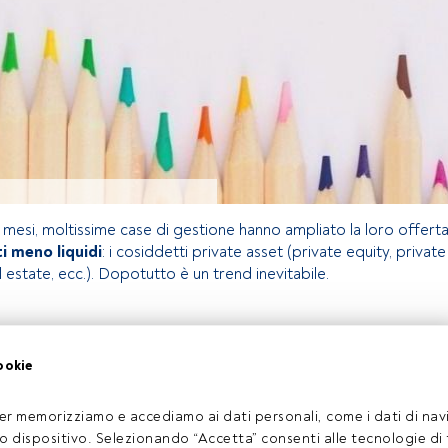
mi mesi, moltissime case di gestione hanno ampliato la loro offert
i meno liquidi
: i cosiddetti private asset (private equity, private
l estate, ecc.). Dopotutto è un trend inevitabile.
olo riservato agli utenti FundsPeople. Se sei già registrato,
ookie
pulsante Login. Se non hai ancora un account, ti invitiamo a
oprire tutti i contenuti che FundsPeople ha da offrire.
Accedere a FundsPeople
er memorizziamo e accediamo ai dati personali, come i dati di navi
tuo dispositivo. Selezionando “Accetta” consenti alle tecnologie di