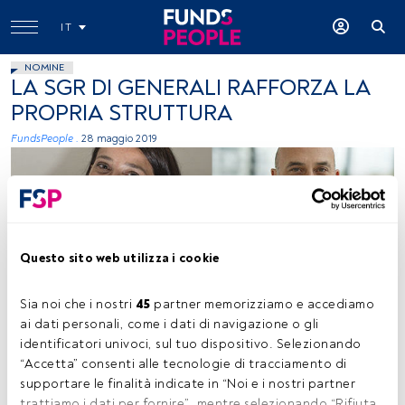
IT
NOMINE
LA SGR DI GENERALI RAFFORZA LA
PROPRIA STRUTTURA
FundsPeople .
28 maggio 2019
Questo sito web utilizza i cookie
immagine concessa
Sia noi che i nostri 
45
 partner memorizziamo e accediamo 
ai dati personali, come i dati di navigazione o gli 
identificatori univoci, sul tuo dispositivo. Selezionando 
“Accetta” consenti alle tecnologie di tracciamento di 
Tempo di lettura:
2 min.
supportare le finalità indicate in “Noi e i nostri partner 
trattiamo i dati per fornire”, mentre selezionando “Rifiuta 