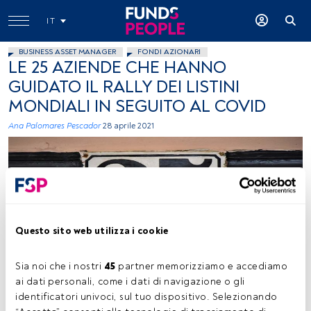
IT
BUSINESS ASSET MANAGER
FONDI AZIONARI
LE 25 AZIENDE CHE HANNO
GUIDATO IL RALLY DEI LISTINI
MONDIALI IN SEGUITO AL COVID
Ana Palomares Pescador
28 aprile 2021
Questo sito web utilizza i cookie
Waldemar Brandt (Unsplash)
Sia noi che i nostri 
45
 partner memorizziamo e accediamo 
ai dati personali, come i dati di navigazione o gli 
identificatori univoci, sul tuo dispositivo. Selezionando 
Tempo di lettura:
2 min.