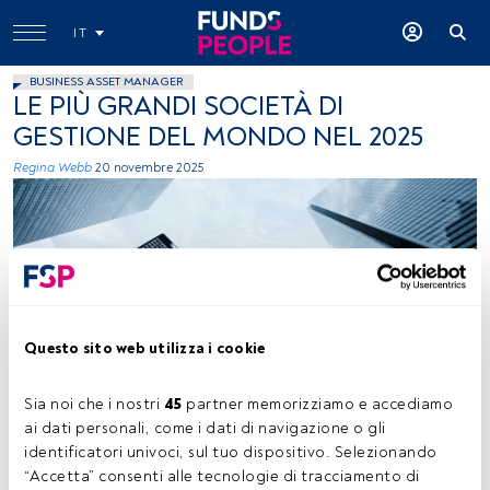
IT
BUSINESS ASSET MANAGER
LE PIÙ GRANDI SOCIETÀ DI
GESTIONE DEL MONDO NEL 2025
Regina Webb
20 novembre 2025
Questo sito web utilizza i cookie
Sean Pollock (Unsplash)
Sia noi che i nostri 
45
 partner memorizziamo e accediamo 
ai dati personali, come i dati di navigazione o gli 
identificatori univoci, sul tuo dispositivo. Selezionando 
Tempo di lettura:
3 min.
“Accetta” consenti alle tecnologie di tracciamento di 