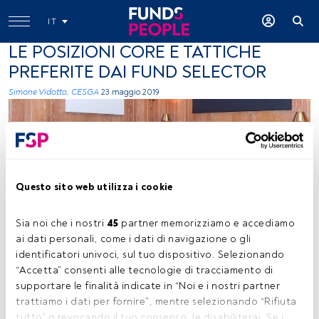
IT
LE POSIZIONI CORE E TATTICHE
PREFERITE DAI FUND SELECTOR
Simone Vidotto, CESGA
23 maggio 2019
Questo sito web utilizza i cookie
Giorgio Fata
Sia noi che i nostri 
45
 partner memorizziamo e accediamo 
ai dati personali, come i dati di navigazione o gli 
identificatori univoci, sul tuo dispositivo. Selezionando 
“Accetta” consenti alle tecnologie di tracciamento di 
Tempo di lettura:
3 min.
supportare le finalità indicate in “Noi e i nostri partner 
trattiamo i dati per fornire”, mentre selezionando “Rifiuta 
ome ben sappiamo, i portafogli vengono costruiti
tutto” o revocando il tuo consenso, le disabiliterai. Se i 