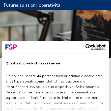
Futures su azioni: operatività
Questo sito web utilizza i cookie
CAPITOLO 5. CASO PRATICO
Sia noi che i nostri 
45
 partner memorizziamo e accediamo 
ai dati personali, come i dati di navigazione o gli 
identificatori univoci, sul tuo dispositivo. Selezionando 
Questo è un articolo riservato agli utenti
“Accetta” consenti alle tecnologie di tracciamento di 
FundsPeople. Se sei già registrato, accedi
supportare le finalità indicate in “Noi e i nostri partner 
tramite il pulsante Login. Se non hai ancora un
trattiamo i dati per fornire”, mentre selezionando “Rifiuta 
account, ti invitiamo a registrarti per scoprire
tutto” o revocando il tuo consenso, le disabiliterai. Se i 