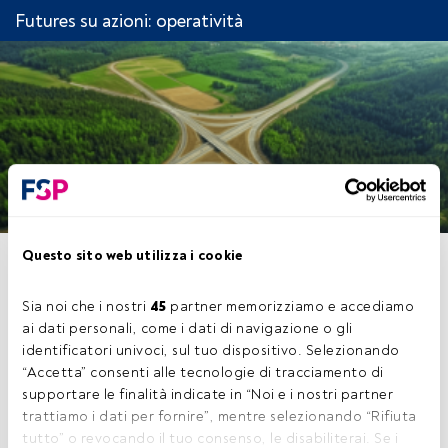
Futures su azioni: operatività
Questo sito web utilizza i cookie
QUESTIONARIO FUTURES SU
AZIONI: OPERATIVITÀ
Sia noi che i nostri 
45
 partner memorizziamo e accediamo 
ai dati personali, come i dati di navigazione o gli 
identificatori univoci, sul tuo dispositivo. Selezionando 
“Accetta” consenti alle tecnologie di tracciamento di 
supportare le finalità indicate in “Noi e i nostri partner 
Questo è un articolo riservato agli utenti
trattiamo i dati per fornire”, mentre selezionando “Rifiuta 
FundsPeople. Se sei già registrato, accedi
tutto” o revocando il tuo consenso, le disabiliterai. Se i 
tramite il pulsante Login. Se non hai ancora un