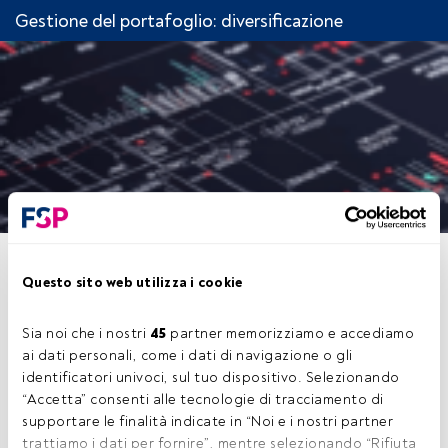
Gestione del portafoglio: diversificazione
CAPITOLO 5. SECONDA FASE
Questo sito web utilizza i cookie
DEL MODELLO DI
MARKOWITZ: CALCOLO DEL
Sia noi che i nostri 
45
 partner memorizziamo e accediamo 
PORTAFOGLIO OTTIMALE
ai dati personali, come i dati di navigazione o gli 
identificatori univoci, sul tuo dispositivo. Selezionando 
“Accetta” consenti alle tecnologie di tracciamento di 
supportare le finalità indicate in “Noi e i nostri partner 
trattiamo i dati per fornire”, mentre selezionando “Rifiuta 