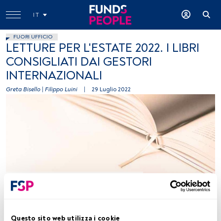
IT
FUORI UFFICIO
LETTURE PER L'ESTATE 2022. I LIBRI
CONSIGLIATI DAI GESTORI
INTERNAZIONALI
Greta Bisello
|
Filippo Luini
|
29 Luglio 2022
Olia Gozha, immagine concessa (Unsplash)
Tempo di lettura:
1 min.
Questo sito web utilizza i cookie