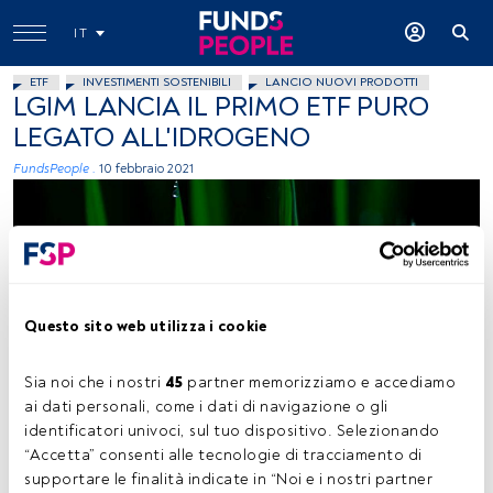
IT
ETF
INVESTIMENTI SOSTENIBILI
LANCIO NUOVI PRODOTTI
LGIM LANCIA IL PRIMO ETF PURO
LEGATO ALL'IDROGENO
FundsPeople .
10 febbraio 2021
Questo sito web utilizza i cookie
Ghofar Alhasyim, Unsplash
Sia noi che i nostri 
45
 partner memorizziamo e accediamo 
ai dati personali, come i dati di navigazione o gli 
identificatori univoci, sul tuo dispositivo. Selezionando 
“Accetta” consenti alle tecnologie di tracciamento di 
Tempo di lettura:
2 min.
supportare le finalità indicate in “Noi e i nostri partner 