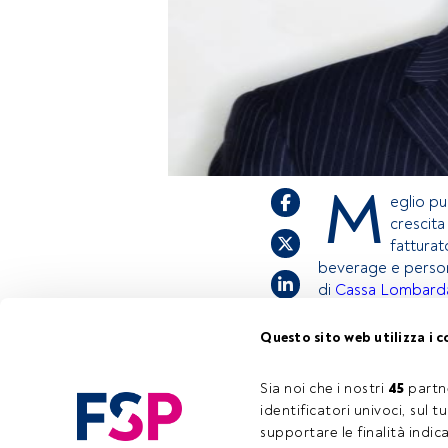
M
eglio pu
crescita
fattura
beverage e person
di
Cassa Lombard
Questo sito web utilizza i c
Questo è un artic
accedi tramite il
Sia noi che i nostri 
45
 partn
registrarti per s
identificatori univoci, sul 
supportare le finalità indic
Tempo di lettura:
3 min.