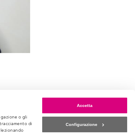
Accetta
gazione o gli 
 tracciamento di 
Configurazione
selezionando 