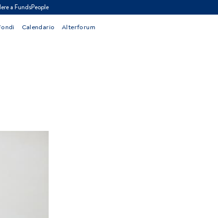
ere a FundsPeople
Fondi
Calendario
Alterforum