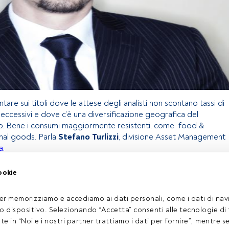
ntare sui titoli dove le attese degli analisti non scontano tassi di
 eccessivi e dove c’è una diversificazione geografica del
to. Bene i consumi maggiormente resistenti, come food &
al goods. Parla
Stefano Turlizzi
, divisione Asset Management
a
.
ookie
olo riservato agli utenti FundsPeople. Se sei già registrato,
 pulsante Login. Se non hai ancora un account, ti invitiamo a
er memorizziamo e accediamo ai dati personali, come i dati di navi
coprire tutti i contenuti che FundsPeople ha da offrire.
tuo dispositivo. Selezionando “Accetta” consenti alle tecnologie di
Accedere a FundsPeople
ate in “Noi e i nostri partner trattiamo i dati per fornire”, mentre 