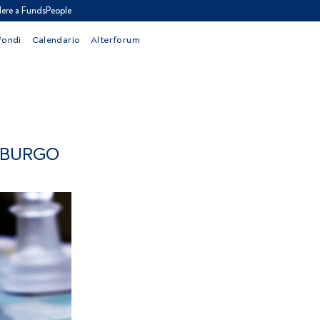
ere a FundsPeople
Fondi
Calendario
Alterforum
MBURGO