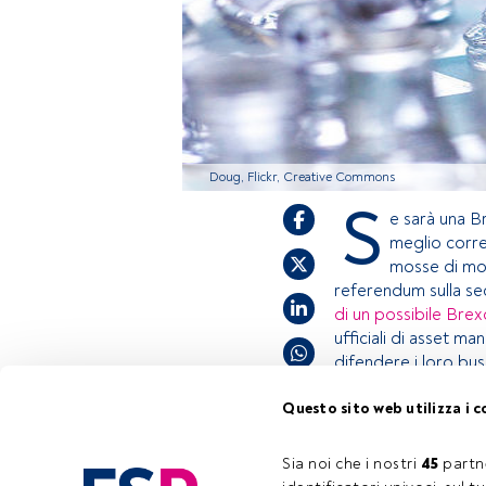
Doug, Flickr, Creative Commons
S
e sarà una B
meglio corre
mosse di mol
referendum sulla sec
di un possibile Bre
ufficiali di asset ma
difendere i loro busin
Questo sito web utilizza i c
Questo è un articol
accedi tramite il p
Sia noi che i nostri 
45
 partn
Tempo di lettura:
15 s.