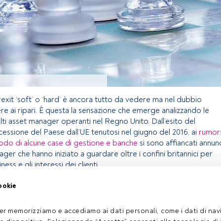
rexit ‘soft’ o ‘hard’ è ancora tutto da vedere ma nel dubbio
re ai ripari. È questa la sensazione che emerge analizzando le
ti asset manager operanti nel Regno Unito. Dall’esito del
essione del Paese dall’UE tenutosi nel giugno del 2016, ai
rumor
xodo di alcune case di gestione e banche
si sono affiancati annun
nager che hanno iniziato a guardare oltre i confini britannici per
ess e gli interessi dei clienti.
ookie
o riservato agli utenti FundsPeople. Se sei già registrato,
ulsante Login. Se non hai ancora un account, ti invitiamo a
er memorizziamo e accediamo ai dati personali, come i dati di navi