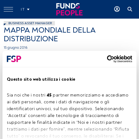
IT
BUSINESS ASSET MANAGER
MAPPA MONDIALE DELLA
DISTRIBUZIONE
15 giugno 2016
Tempo di lettura:
3 min.
Questo sito web utilizza i cookie
L
a società di consulenza EY (Ernst & Young) ha
elaborato una mappa mondiale del ranking delle
Sia noi che i nostri 
45
 partner memorizziamo e accediamo 
società di asset management che operano nel
ai dati personali, come i dati di navigazione o gli 
business globale della distribuzione di fondi aperti,
identificatori univoci, sul tuo dispositivo. Selezionando 
considerando i prodotti commercializzati sia a livello
“Accetta” consenti alle tecnologie di tracciamento di 
nazionale che internazionale. In questo modo è possibile
supportare le finalità indicate in “Noi e i nostri partner 
sapere a colpo d’occhio quali entità sono cresciute
trattiamo i dati per fornire”, mentre selezionando “Rifiuta 
maggiormente per patrimonio nel 2015, qual è la loro
tutto” o revocando il tuo consenso, le disabiliterai. Se i 