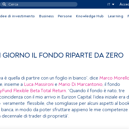
IT
Acced
Idee di investimento
Business
Persone
Knowledge Hub
Learning
GIORNO IL FONDO RIPARTE DA ZERO
a è quella di partire con un foglio in bianco”, dice
Marco Morell
e, insieme a
Luca Massironi
e
Mario Di Marcantonio
, il fondo
yFund Flexible Beta Total Return
. “Quando il fondo è nato, tre
oincidenza con il mio arrivo in Eurizon Capital, l’idea iniziale era d
veramente flessibile, che somigliasse per alcuni aspetti al boo
na banca, in modo da poter sfruttare appieno le mie competenze
a decennale di trader di proprietà”.