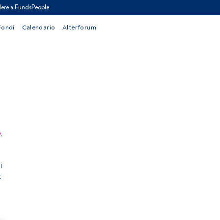
ere a FundsPeople
Fondi
Calendario
Alterforum
o
,
i
k