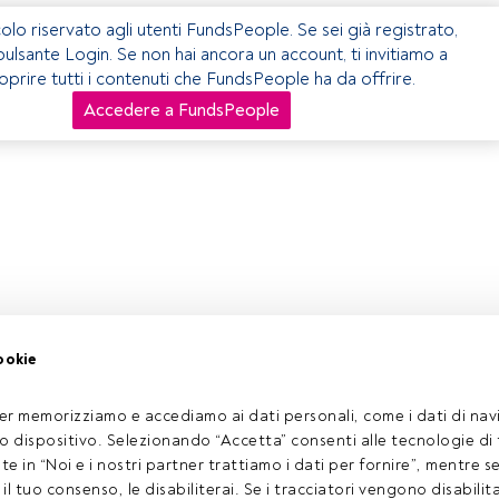
olo riservato agli utenti FundsPeople. Se sei già registrato,
 pulsante Login. Se non hai ancora un account, ti invitiamo a
coprire tutti i contenuti che FundsPeople ha da offrire.
Accedere a FundsPeople
ookie
er memorizziamo e accediamo ai dati personali, come i dati di navi
tuo dispositivo. Selezionando “Accetta” consenti alle tecnologie di
ate in “Noi e i nostri partner trattiamo i dati per fornire”, mentre 
l tuo consenso, le disabiliterai. Se i tracciatori vengono disabilita