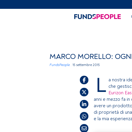
MARCO MORELLO: OGNI 
FundsPeople .
15 settembre 2015
L
a nostra ide
che gestisc
Eurizon Eas
anni e mezzo fa in c
avere un prodotto 
di proprietà di u
e la mia esperienz