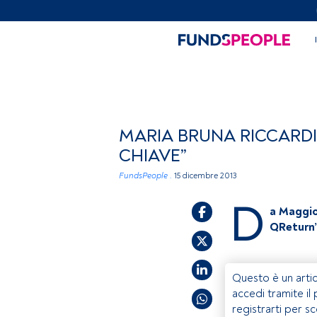
MARIA BRUNA RICCARDI
CHIAVE”
FundsPeople .
15 dicembre 2013
D
a Maggio
QReturn”
Questo è un artic
accedi tramite il
registrarti per s