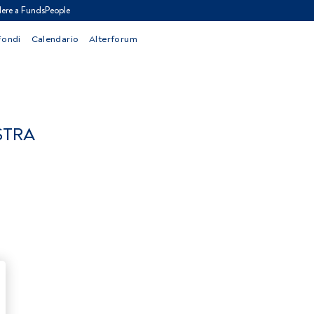
ere a FundsPeople
Fondi
Calendario
Alterforum
STRA