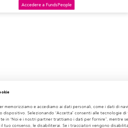
Accedere a FundsPeople
ookie
er memorizziamo e accediamo ai dati personali, come i dati di navi
tuo dispositivo. Selezionando “Accetta” consenti alle tecnologie di
ate in “Noi e i nostri partner trattiamo i dati per fornire”, mentre 
l tuo consenso, le disabiliterai. Se i tracciatori vengono disabilita