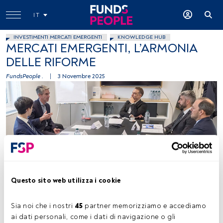
IT
INVESTIMENTI MERCATI EMERGENTI
KNOWLEDGE HUB
MERCATI EMERGENTI, L’ARMONIA
DELLE RIFORME
FundsPeople .
|
3 Novembre 2025
Fund Selector Talks EM. Foto di Enrico Frascati
Questo sito web utilizza i cookie
Sia noi che i nostri 
45
 partner memorizziamo e accediamo 
Tempo di lettura:
23 s.
ai dati personali, come i dati di navigazione o gli 