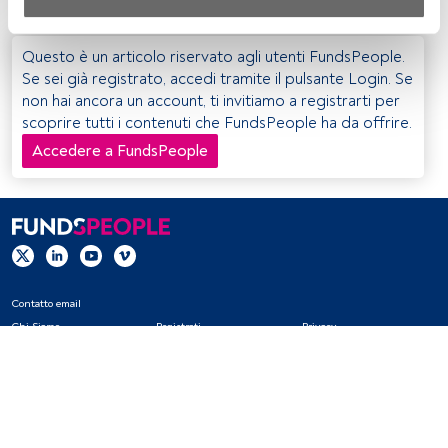
Sia noi che i nostri partner trattiamo i dati per fornire:
Utilizzo di dati di localizzazione geografica precisi. Analisi 
Questo è un articolo riservato agli utenti FundsPeople.
attiva delle caratteristiche del dispositivo per la sua 
Se sei già registrato, accedi tramite il pulsante Login. Se
identificazione. Memorizzazione delle informazioni su un 
non hai ancora un account, ti invitiamo a registrarti per
dispositivo e/o accesso alle stesse. Pubblicità e contenuti 
scoprire tutti i contenuti che FundsPeople ha da offrire.
personalizzati, misurazione della pubblicità e dei 
Accedere a FundsPeople
contenuti, ricerca sul pubblico e sviluppo di servizi.
Elenco dei partner (fornitori)
Contatto email
Chi Siamo
Registrati
Privacy
Cookies
Impostazioni Cookie
Avviso legale