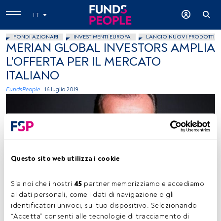
IT
FONDI AZIONARI
INVESTIMENTI EUROPA
LANCIO NUOVI PRODOTTI
MERIAN GLOBAL INVESTORS AMPLIA
L'OFFERTA PER IL MERCATO
ITALIANO
FundsPeople .
16 luglio 2019
Questo sito web utilizza i cookie
Cristiano Busnardo, Country Head Italy, Merian Global Investors
Sia noi che i nostri 
45
 partner memorizziamo e accediamo 
ai dati personali, come i dati di navigazione o gli 
identificatori univoci, sul tuo dispositivo. Selezionando 
“Accetta” consenti alle tecnologie di tracciamento di 
Tempo di lettura:
1 min.