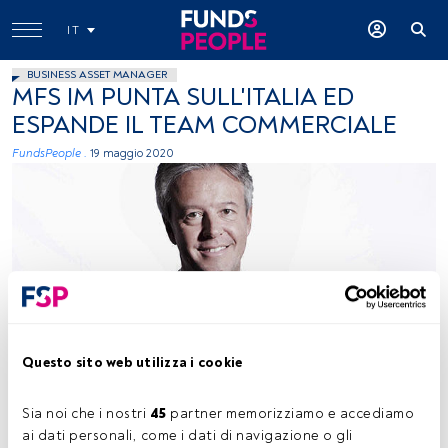
IT
BUSINESS ASSET MANAGER
MFS IM PUNTA SULL'ITALIA ED
ESPANDE IL TEAM COMMERCIALE
FundsPeople .
19 maggio 2020
Andrea Baron, managing director, MFS IM
Questo sito web utilizza i cookie
Sia noi che i nostri 
45
 partner memorizziamo e accediamo 
Tempo di lettura:
3 min.
ai dati personali, come i dati di navigazione o gli 