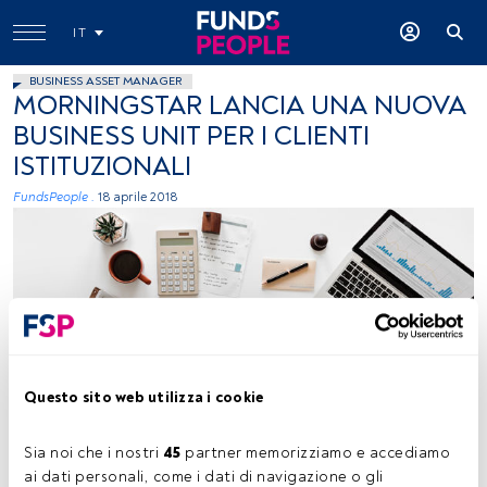
IT
BUSINESS ASSET MANAGER
MORNINGSTAR LANCIA UNA NUOVA
BUSINESS UNIT PER I CLIENTI
ISTITUZIONALI
FundsPeople .
18 aprile 2018
rawpixel.com, Unsplash
Questo sito web utilizza i cookie
Sia noi che i nostri 
45
 partner memorizziamo e accediamo 
ai dati personali, come i dati di navigazione o gli 
Tempo di lettura:
2 min.