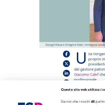
Giorgio Rocca e Gregoire Notz, immagine conce
U
na riorgan
proprio i
president
del gestore patrim
Giacomo Calef
che
professionale.
Questo sito web utilizza i c
Questo è un artic
accedi tramite il 
Sia noi che i nostri 
45
 partn