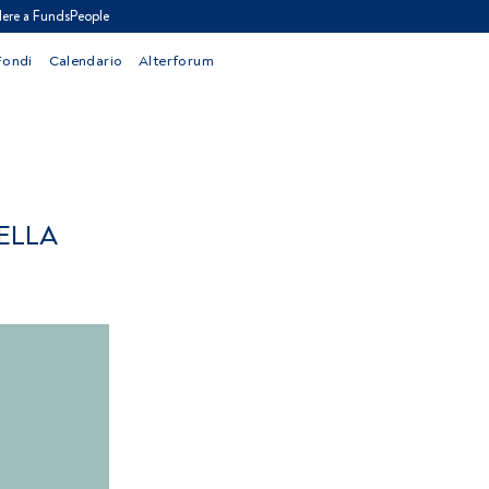
ere a FundsPeople
Fondi
Calendario
Alterforum
ELLA