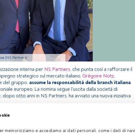
ssa (NS Partners)
izzazione interna per
NS Partners
, che punta così a rafforzare il
mpegno strategico sul mercato italiano.
Grégoire Notz
,
e del gruppo,
assume la responsabilità della branch italiana
oniale europeo. La nomina segue l'uscita dalla società di
, dopo otto anni in NS Partners, ha avviato una nuova iniziativa
ookie
olo riservato agli utenti FundsPeople. Se sei già registrato,
pulsante Login. Se non hai ancora un account, ti invitiamo a
er memorizziamo e accediamo ai dati personali, come i dati di navi