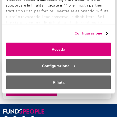
È
tempo di rivedere o aggiustare. In un contesto di
supportare le finalità indicate in “Noi e i nostri partner 
mercato sicuramente diverso, rispetto allo scorso
trattiamo i dati per fornire”, mentre selezionando “Rifiuta 
anno, alcuni gestori stanno cominciando a
tutto” o revocando il tuo consenso, le disabiliterai. Se i 
prendere i primi accorgimenti. Uno fra questi è
Fabio
tracciatori vengono disabilitati, parte dei contenuti e 
Catalano
, responsabile delle gestioni patrimoniali in
degli annunci che vedi potrebbero non essere più 
AcomeA SGR
e gestore del comparto
AcomeA
Configurazione
pertinenti per te. Puoi accedere nuovamente a questo 
ETF Attivo
. L'esperto, che vanta una lunga esperienza sui
menu per modificare le tue opzioni o revocare il consenso 
mercati finanziari, racconta da vicino l'asset allocation del
in qualsiasi momento cliccando sul link “Preferenze sulla 
fondo flessibile, dopo il primo trimestre 2018.
Accetta
privacy” che appare nella parte inferiore della pagina web 
(o sull'icona mobile che si trova nella parte inferiore sinistra 
della pagina web). Le tue opzioni avranno effetto 
Configurazione
Questo è un articolo riservato agli utenti FundsPeople.
nell'ambito del nostro consenso. Per saperne di più, 
Se sei già registrato, accedi tramite il pulsante Login. Se
consulta la nostra politica sulla privacy.
non hai ancora un account, ti invitiamo a registrarti per
Rifiuta
scoprire tutti i contenuti che FundsPeople ha da offrire.
Sia noi che i nostri partner trattiamo i dati per fornire:
Accedere a FundsPeople
Utilizzo di dati di localizzazione geografica precisi. Analisi 
attiva delle caratteristiche del dispositivo per la sua 
identificazione. Memorizzazione delle informazioni su un 
dispositivo e/o accesso alle stesse. Pubblicità e contenuti 